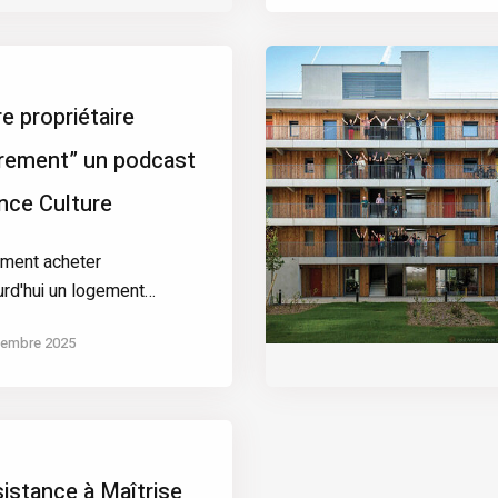
re propriétaire
rement” un podcast
nce Culture
ment acheter
urd'hui un logement…
cembre 2025
istance à Maîtrise