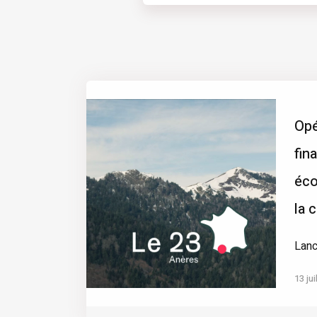
Opé
fin
éco
la 
Lanc
13 jui