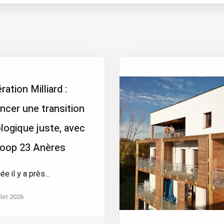
ration Milliard :
ancer une transition
logique juste, avec
coop 23 Anères
ée il y a près…
llet 2026