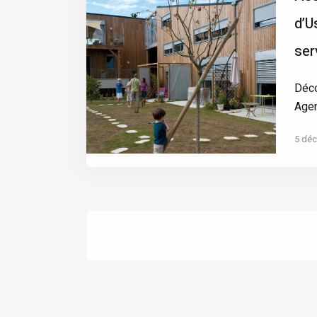
d’U
ser
Déco
Agen
5 dé