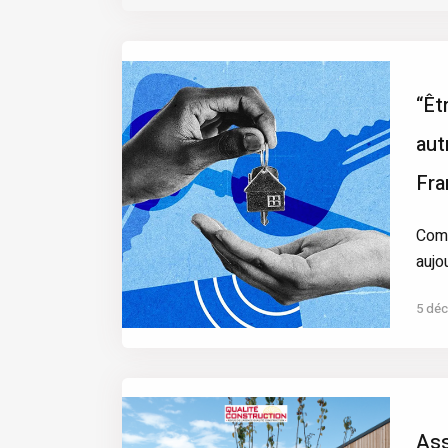
“Êt
aut
Fra
Com
aujo
5 dé
Ass