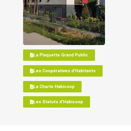
La Plaquette Grand Public
Les Coopératives d'Habitants
La Charte Habicoop
Les Statuts d'Habicoop