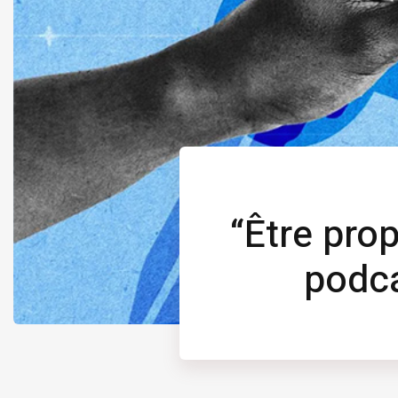
“Être pro
podca