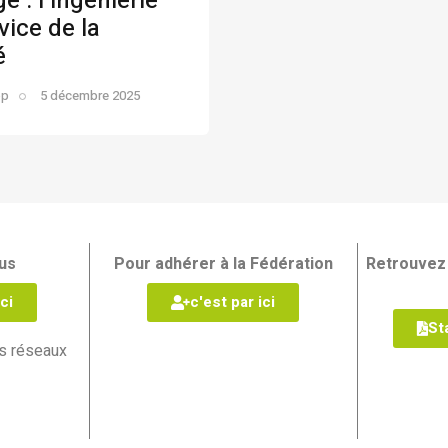
e : l’ingénierie
vice de la
é
op
5 décembre 2025
us
Pour adhérer à la Fédération
Retrouvez 
ci
c'est par ici
St
s réseaux