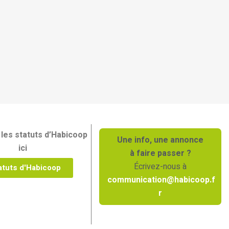
les statuts d’Habicoop
Une info, une annonce
ici
à faire passer ?
Écrivez-nous à
atuts d'Habicoop
communication@habicoop.f
r