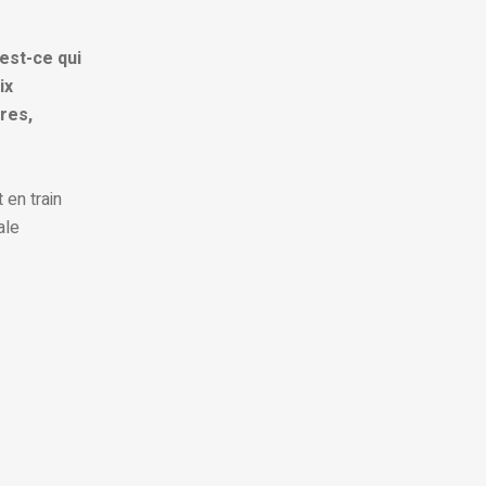
est-ce qui
ix
ires,
en train
ale