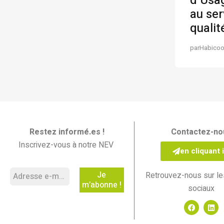
d’Usag
au ser
qualit
par
Habico
Restez informé.es !
Contactez-no
Inscrivez-vous à notre NEV
en cliquant i
Les Nouvelles En Vrac
Retrouvez-nous sur le
sociaux