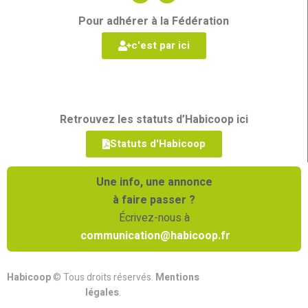
Pour adhérer à la Fédération
c'est par ici
Retrouvez les statuts d’Habicoop ici
Statuts d'Habicoop
Une info, une annonce
à faire passer ?
Écrivez-nous à
communication@habicoop.fr
Habicoop
© Tous droits réservés.
Mentions
légales
.