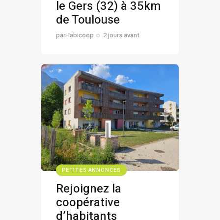
le Gers (32) à 35km
de Toulouse
par
Habicoop
2 jours avant
PETITES ANNONCES
Rejoignez la
coopérative
d’habitants