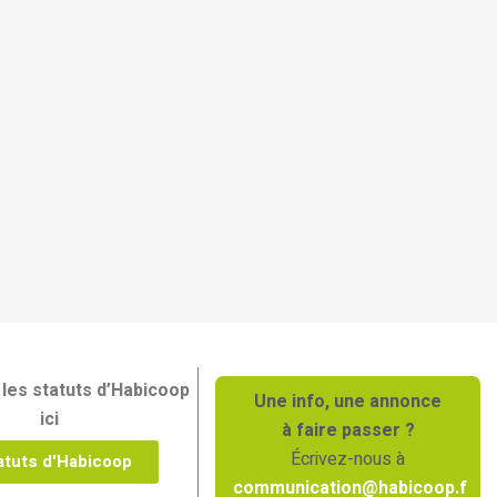
les statuts d’Habicoop
Une info, une annonce
ici
à faire passer ?
Écrivez-nous à
atuts d'Habicoop
communication@habicoop.f