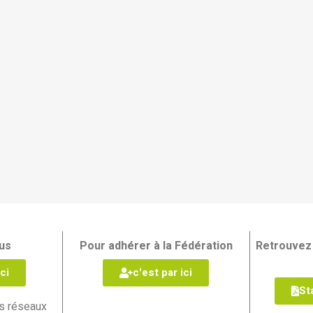
s
us
Pour adhérer à la Fédération
Retrouvez 
ci
c'est par ici
St
s réseaux