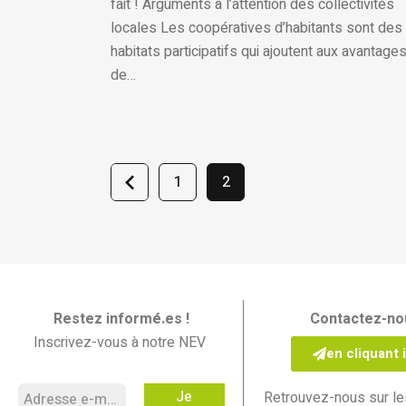
fait ! Arguments à l’attention des collectivités
locales Les coopératives d’habitants sont des
habitats participatifs qui ajoutent aux avantage
de…
<
1
2
Restez informé.es !
Contactez-no
Inscrivez-vous à notre NEV
en cliquant i
Les Nouvelles En Vrac
Retrouvez-nous sur le