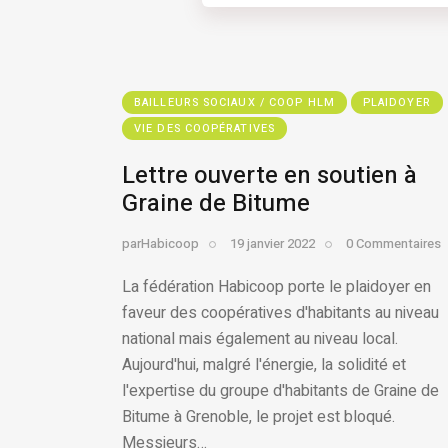
BAILLEURS SOCIAUX / COOP HLM
PLAIDOYER
VIE DES COOPÉRATIVES
Lettre ouverte en soutien à
Graine de Bitume
par
Habicoop
19 janvier 2022
0
Commentaires
La fédération Habicoop porte le plaidoyer en
faveur des coopératives d'habitants au niveau
national mais également au niveau local.
Aujourd'hui, malgré l'énergie, la solidité et
l'expertise du groupe d'habitants de Graine de
Bitume à Grenoble, le projet est bloqué.
Messieurs…