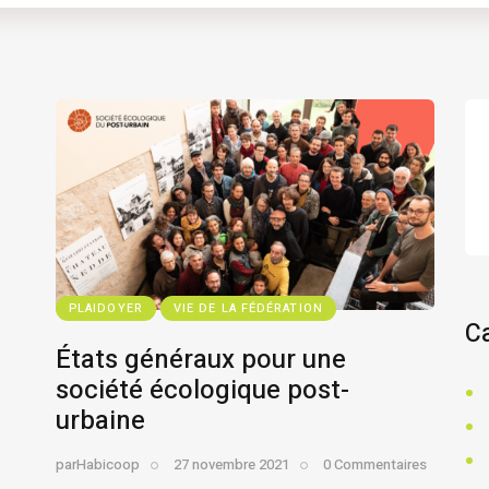
PLAIDOYER
VIE DE LA FÉDÉRATION
C
États généraux pour une
société écologique post-
urbaine
par
Habicoop
27 novembre 2021
0
Commentaires