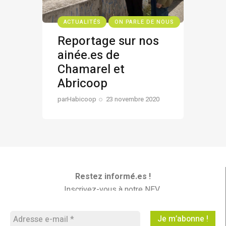
ACTUALITÉS
ON PARLE DE NOUS
Reportage sur nos
ainée.es de
Chamarel et
Abricoop
par
Habicoop
23 novembre 2020
Restez informé.es !
Inscrivez-vous à notre NEV
Les Nouvelles En Vrac